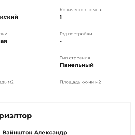
Количество комнат
ыкский
1
вки
Год постройки
ая
-
Тип строения
Панельный
адь м2
Площадь кухни м2
риэлтор
Вайншток Александр