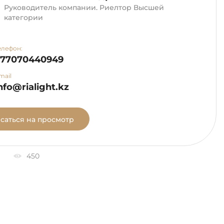
Руководитель компании. Риелтор Высшей
категории
елефон:
+77070440949
mail
nfo@rialight.kz
саться на просмотр
450