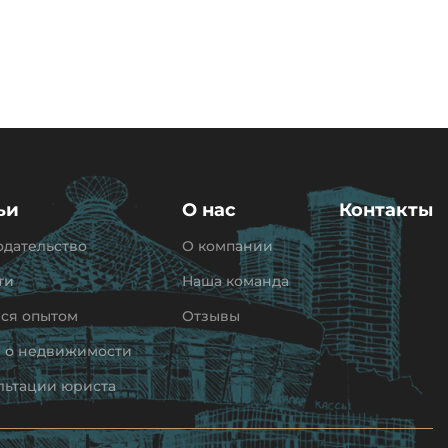
ьи
О нас
Контакты
одательство
О компании
ти
Наша команда
ся опытом
Отзывы
и о недвижимости
льтации юриста