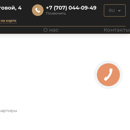
овой, 4
+7 (707) 044-09-49
RU
Позвонить
на карте
О нас
Контакты
вартиры