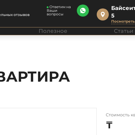
Ответим на
Байсеит
Ваши
вопросы
ельных отзывов
5
Посмотреть 
Полезное
Статьи
ВАРТИРА
Стоимость к
₸