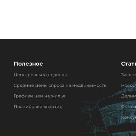
Полезное
Стат
Цены реальных сделок
Закон
Средние цены спроса на недвижимость
Новос
Графики цен на жилье
Делим
Планировки квартир
Стать
Консу