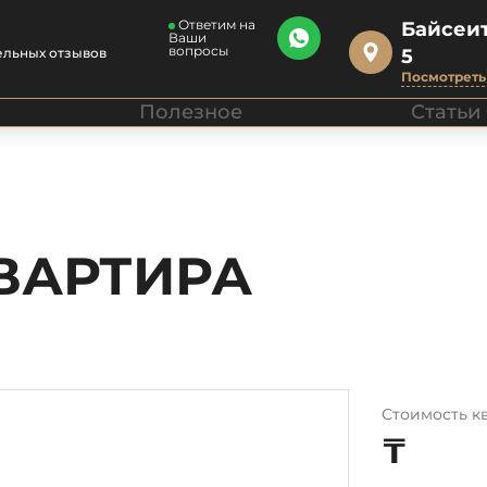
Ответим на
Байсеит
Ваши
вопросы
ельных отзывов
5
Посмотреть 
Полезное
Статьи
ВАРТИРА
Стоимость к
₸