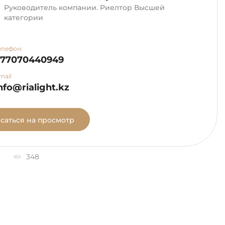
Руководитель компании. Риелтор Высшей
категории
елефон:
+77070440949
mail
nfo@rialight.kz
саться на просмотр
348