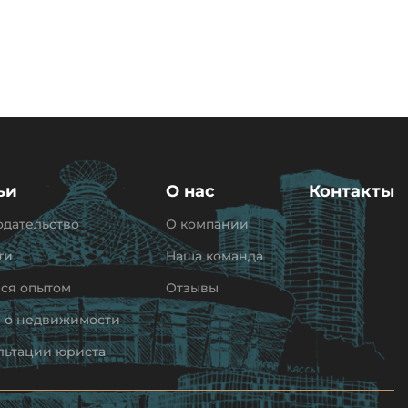
ьи
О нас
Контакты
одательство
О компании
ти
Наша команда
ся опытом
Отзывы
и о недвижимости
льтации юриста