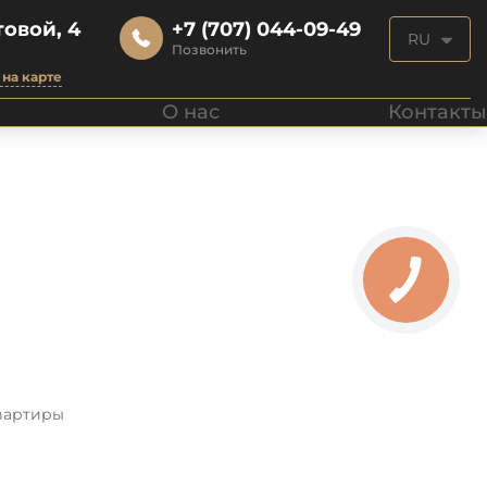
овой, 4
+7 (707) 044-09-49
RU
Позвонить
на карте
О нас
Контакты
вартиры