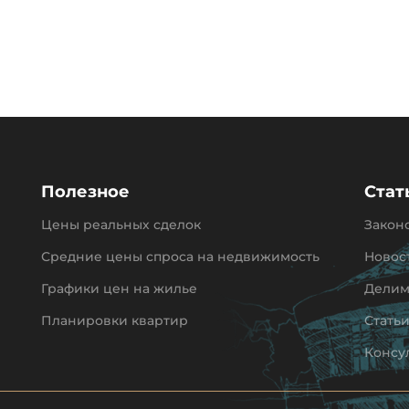
Полезное
Стат
Цены реальных сделок
Закон
Средние цены спроса на недвижимость
Новос
Графики цен на жилье
Делим
Планировки квартир
Стать
Консу