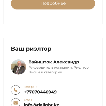
Подробнее
Ваш риэлтор
Вайншток Александр
Руководитель компании. Риелтор
Высшей категории
Телефон:
+77070440949
Email
info@rialight.kz