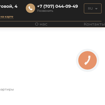
овой, 4
+7 (707) 044-09-49
RU
Позвонить
на карте
О нас
Контакты
вартиры