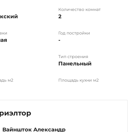
Количество комнат
ыкский
2
вки
Год постройки
ая
-
Тип строения
Панельный
адь м2
Площадь кухни м2
риэлтор
Вайншток Александр