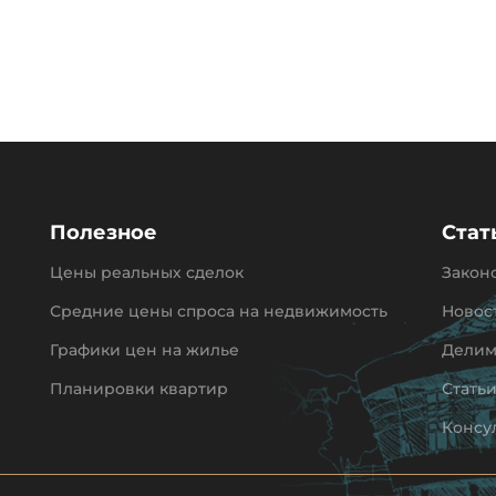
Полезное
Стат
Цены реальных сделок
Закон
Средние цены спроса на недвижимость
Новос
Графики цен на жилье
Делим
Планировки квартир
Стать
Консу