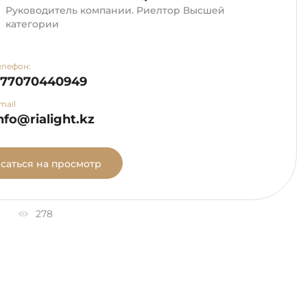
Руководитель компании. Риелтор Высшей
категории
елефон:
+77070440949
mail
nfo@rialight.kz
саться на просмотр
278