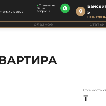
Ответим на
Байсеит
Ваши
вопросы
ельных отзывов
5
Посмотреть 
Полезное
Статьи
КВАРТИРА
Стоимость к
₸