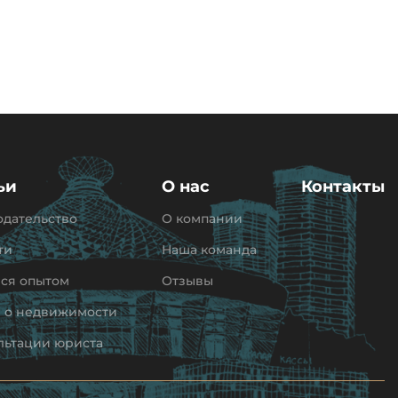
ьи
О нас
Контакты
одательство
О компании
ти
Наша команда
ся опытом
Отзывы
и о недвижимости
льтации юриста