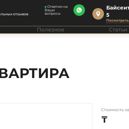
Ответим на
Байсеит
Ваши
вопросы
ельных отзывов
5
Посмотреть 
Полезное
Статьи
КВАРТИРА
Стоимость к
₸