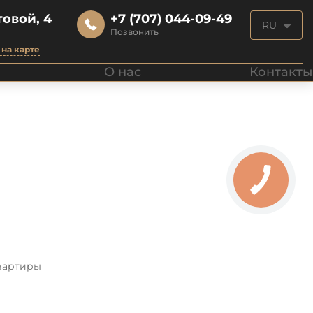
овой, 4
+7 (707) 044-09-49
RU
Позвонить
на карте
О нас
Контакты
вартиры