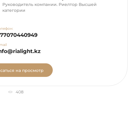
Руководитель компании. Риелтор Высшей
категории
елефон:
+77070440949
mail
nfo@rialight.kz
саться на просмотр
408