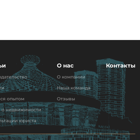
ьи
О нас
Контакты
одательство
О компании
ти
Наша команда
ся опытом
Отзывы
и о недвижимости
льтации юриста