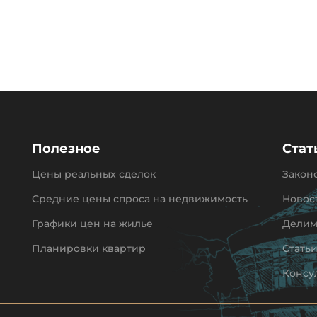
Полезное
Стат
Цены реальных сделок
Закон
Средние цены спроса на недвижимость
Новос
Графики цен на жилье
Делим
Планировки квартир
Стать
Консу