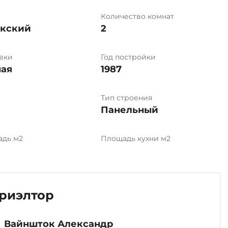
Количество комнат
ыкский
2
вки
Год постройки
ая
1987
Тип строения
Панельный
адь м2
Площадь кухни м2
риэлтор
Вайншток Александр