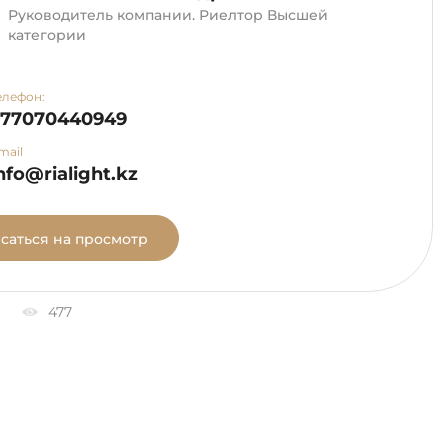
Руководитель компании. Риелтор Высшей
категории
елефон:
+77070440949
mail
nfo@rialight.kz
саться на просмотр
477