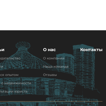
ьи
О нас
Контакты
одательство
О компании
ти
Наша команда
ся опытом
Отзывы
и о недвижимости
льтации юриста