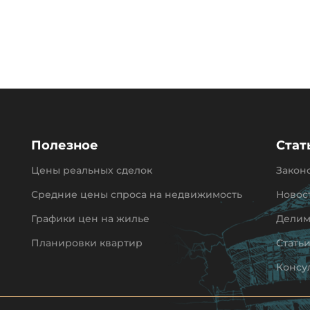
Полезное
Стат
Цены реальных сделок
Закон
Средние цены спроса на недвижимость
Новос
Графики цен на жилье
Делим
Планировки квартир
Стать
Консу