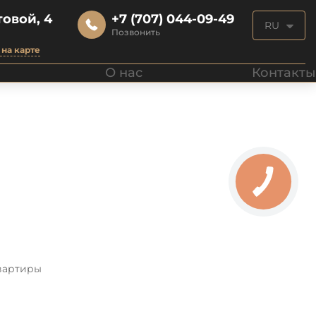
овой, 4
+7 (707) 044-09-49
RU
Позвонить
на карте
О нас
Контакты
вартиры