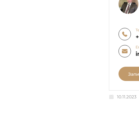
Т
E
i
Запи
10.11.2023