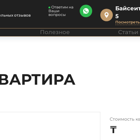
Ответим на
Байсеит
Ваши
вопросы
ельных отзывов
5
Посмотреть 
Полезное
Статьи
КВАРТИРА
Стоимость к
₸