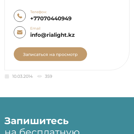
Телефон:
+77070440949
Email
info@rialight.kz
Записаться на просмотр
10.03.2014
359
Запишитесь
на бесплатную