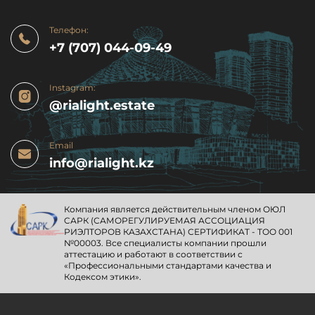
Телефон:
+7 (707) 044-09-49
Instagram:
@rialight.estate
Email
info@rialight.kz
Компания является действительным членом ОЮЛ
CАРК (САМОРЕГУЛИРУЕМАЯ АССОЦИАЦИЯ
РИЭЛТОРОВ КАЗАХСТАНА) СЕРТИФИКАТ - ТОО 001
№00003. Все специалисты компании прошли
аттестацию и работают в соответствии с
«Профессиональными стандартами качества и
Кодексом этики».