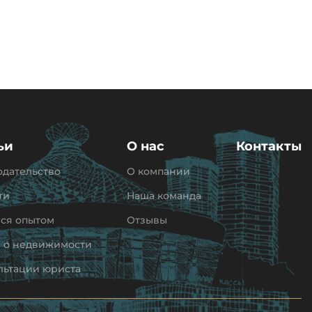
ьи
О нас
Контакты
одательство
О компании
ти
Наша команда
ся опытом
Отзывы
и о недвижимости
льтации юриста