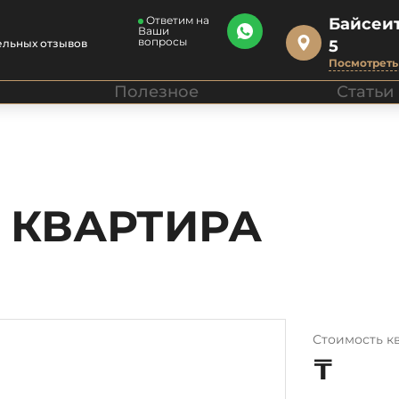
Ответим на
Байсеит
Ваши
вопросы
ельных отзывов
5
Посмотреть 
Полезное
Статьи
 КВАРТИРА
Стоимость к
₸