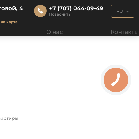
овой, 4
+7 (707) 044-09-49
RU
Позвонить
на карте
О нас
Контакты
вартиры