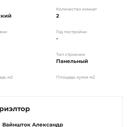
Количество комнат
ский
2
вки
Год постройки
-
Тип строения
Панельный
адь м2
Площадь кухни м2
риэлтор
Вайншток Александр