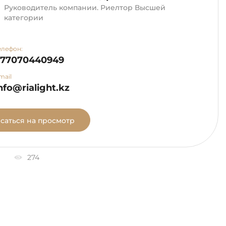
Руководитель компании. Риелтор Высшей
категории
елефон:
+77070440949
mail
nfo@rialight.kz
саться на просмотр
274