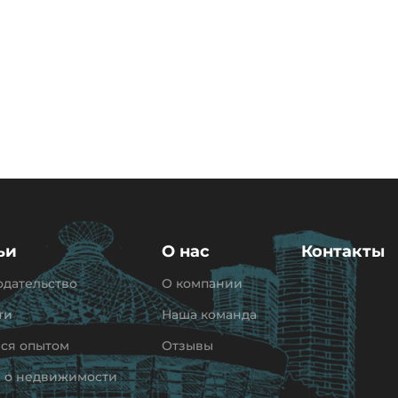
ьи
О нас
Контакты
одательство
О компании
ти
Наша команда
ся опытом
Отзывы
и о недвижимости