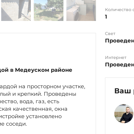
Количество 
1
Свет
Проведе
Интернет
Проведе
дой
в Медеуском районе
рдой на просторном участке,
Ваш 
плый и крепкий. Проведены
тво, вода, газ, есть
кая качественная, окна
истройке установлено
е соседи.