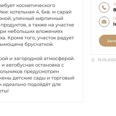
Т
ребует косметического
8
и: котельная 4, 6кв. м сарай
 парной, уличный кирпичный
E
I
я продуктов, а также на участке
при небольших вложениях
а. Кроме того, участок радует
Запи
вымощена брусчаткой.
рой и загородной атмосферой.
19.05.2025
и автобусная остановка с
кольников предусмотрен
жены детские сады и торговый
н идеально подойдёт для
еты!