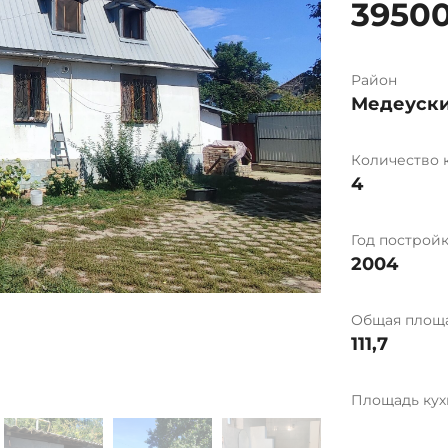
3950
Район
Медеуск
Количество 
4
Год построй
2004
Общая площ
111,7
Площадь кух