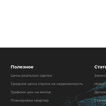
Полезное
Стат
Цены реальных сделок
Закон
Средние цены спроса на недвижимость
Новос
Графики цен на жилье
Делим
Планировки квартир
Стать