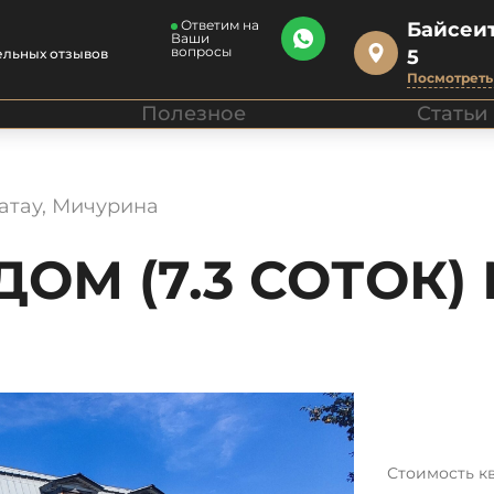
Ответим на
Байсеит
Ваши
вопросы
ельных отзывов
5
Посмотреть 
Полезное
Статьи
латау, Мичурина
М (7.3 СОТОК) 
Стоимость к