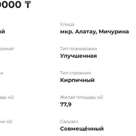
0000 ₸
Улица
ий
мкр. Алатау, Мичурина
комнат
Тип планировки
Улучшенная
ки
Тип строения
Кирпичный
адь м2
Жилая площадь м2
77,9
ни м2
Санузел
Совмещённый