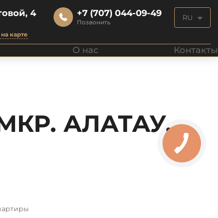
овой, 4
+7 (707) 044-09-49
RU
Позвонить
на карте
О нас
Контакты
МКР. АЛАТАУ,
вартиры