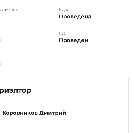
санузлов
Вода
Проведена
Газ
н
Проведен
н
риэлтор
Коровников Дмитрий