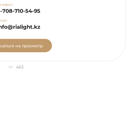
елефон:
-708-710-54-95
mail
nfo@rialight.kz
саться на просмотр
463