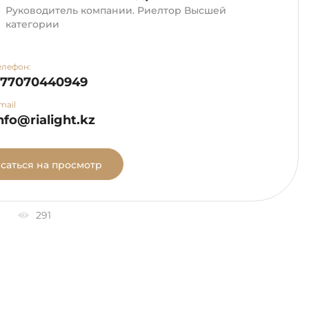
Руководитель компании. Риелтор Высшей
категории
елефон:
+77070440949
mail
nfo@rialight.kz
саться на просмотр
291