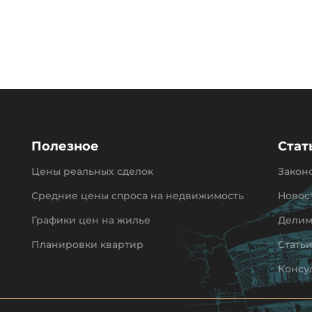
Полезное
Стат
Цены реальных сделок
Закон
Средние цены спроса на недвижимость
Новос
Графики цен на жилье
Делим
Планировки квартир
Стать
Консу