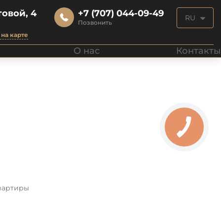
овой, 4
+7 (707) 044-09-49
RU
Позвонить
на карте
О нас
Контакты
вартиры