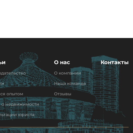
ьи
О нас
Контакты
одательство
О компании
ти
Наша команда
ся опытом
Отзывы
и о недвижимости
льтации юриста