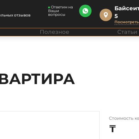
Ответим на
Байсеит
Ваши
вопросы
ельных отзывов
5
Посмотреть 
Полезное
Статьи
КВАРТИРА
Стоимость к
₸