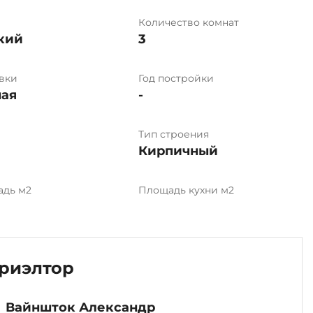
Количество комнат
кий
3
вки
Год постройки
ая
-
Тип строения
Кирпичный
адь м2
Площадь кухни м2
риэлтор
Вайншток Александр