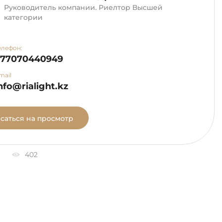
Руководитель компании. Риелтор Высшей
категории
елефон:
+77070440949
mail
nfo@rialight.kz
саться на просмотр
402