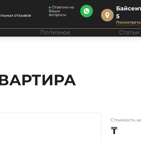
Ответим на
Байсеит
Ваши
вопросы
ельных отзывов
5
Посмотреть 
Полезное
Статьи
КВАРТИРА
Стоимость к
₸