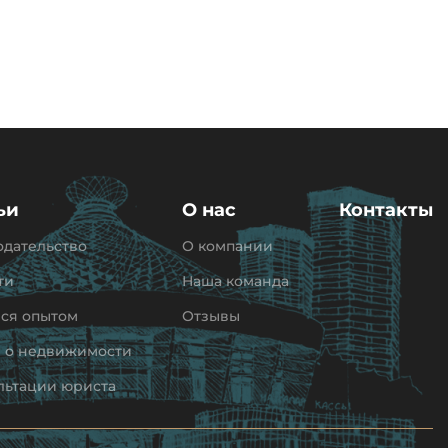
ьи
О нас
Контакты
одательство
О компании
ти
Наша команда
ся опытом
Отзывы
и о недвижимости
льтации юриста