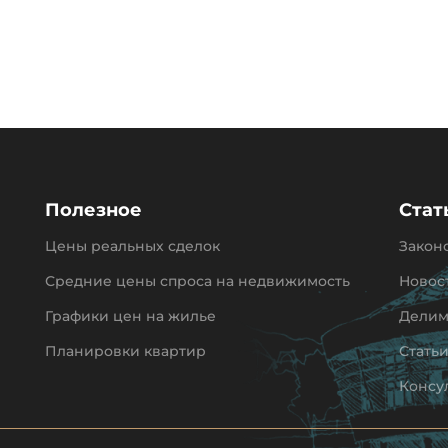
Полезное
Стат
Цены реальных сделок
Закон
Средние цены спроса на недвижимость
Новос
Графики цен на жилье
Делим
Планировки квартир
Стать
Консу