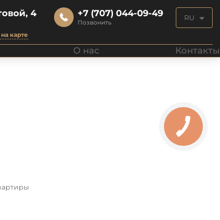
овой, 4
+7 (707) 044-09-49
RU
Позвонить
на карте
О нас
Контакты
вартиры