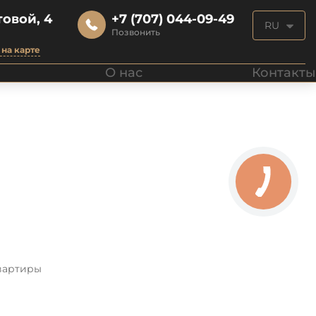
овой, 4
+7 (707) 044-09-49
RU
Позвонить
на карте
О нас
Контакты
вартиры