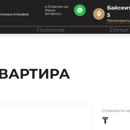
Ответим на
Байсеит
Ваши
вопросы
ельных отзывов
5
Посмотреть 
Полезное
Статьи
КВАРТИРА
Стоимость к
₸