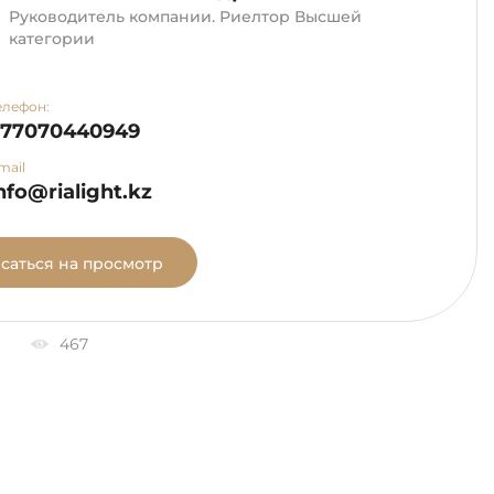
Руководитель компании. Риелтор Высшей
категории
елефон:
+77070440949
mail
nfo@rialight.kz
саться на просмотр
467