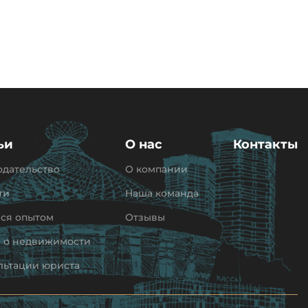
ьи
О нас
Контакты
одательство
О компании
ти
Наша команда
ся опытом
Отзывы
и о недвижимости
льтации юриста