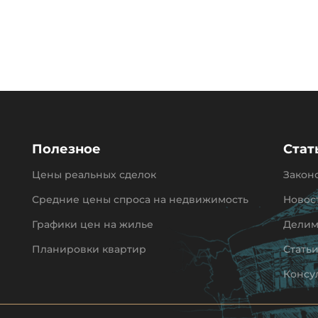
Полезное
Стат
Цены реальных сделок
Закон
Средние цены спроса на недвижимость
Новос
Графики цен на жилье
Делим
Планировки квартир
Стать
Консу