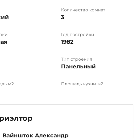
Количество комнат
кий
3
вки
Год постройки
ая
1982
Тип строения
Панельный
адь м2
Площадь кухни м2
риэлтор
Вайншток Александр