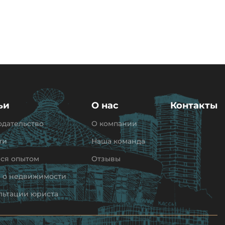
ьи
О нас
Контакты
одательство
О компании
ти
Наша команда
ся опытом
Отзывы
и о недвижимости
льтации юриста