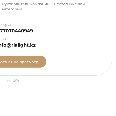
Руководитель компании. Риелтор Высшей
категории
елефон:
+77070440949
mail
nfo@rialight.kz
саться на просмотр
401