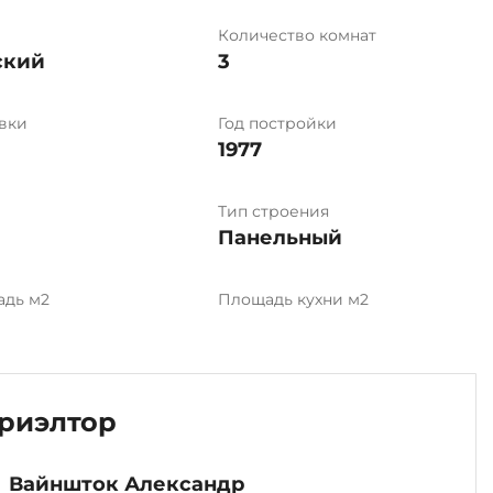
Количество комнат
ский
3
вки
Год постройки
1977
Тип строения
Панельный
адь м2
Площадь кухни м2
риэлтор
Вайншток Александр