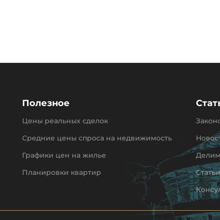
Полезное
Стат
Цены реальных сделок
Закон
Средние цены спроса на недвижимость
Новос
Графики цен на жилье
Делим
Планировки квартир
Стать
Консу