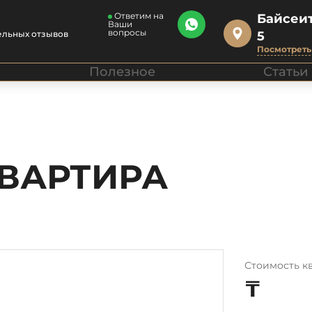
Ответим на
Байсеит
Ваши
вопросы
ельных отзывов
5
Посмотреть 
Полезное
Статьи
КВАРТИРА
Стоимость к
₸