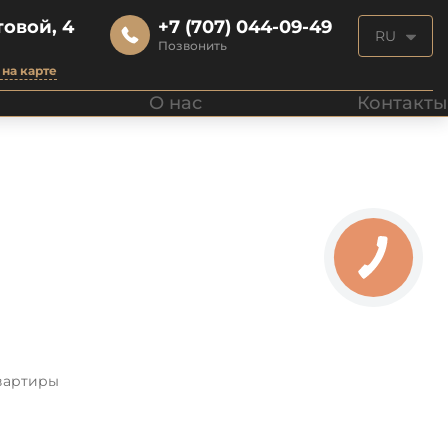
овой, 4
+7 (707) 044-09-49
RU
Позвонить
на карте
О нас
Контакты
вартиры