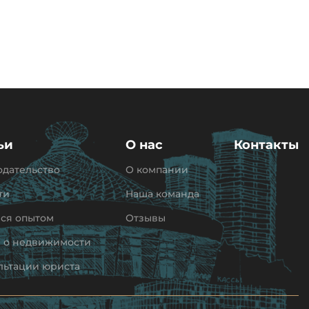
ьи
О нас
Контакты
одательство
О компании
ти
Наша команда
ся опытом
Отзывы
и о недвижимости
льтации юриста