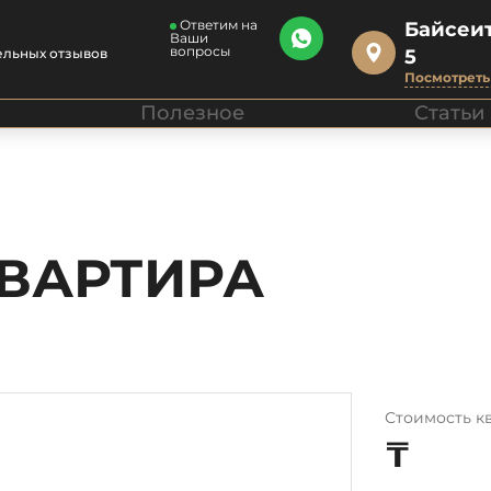
Ответим на
Байсеит
Ваши
вопросы
ельных отзывов
5
Посмотреть 
Полезное
Статьи
КВАРТИРА
Стоимость к
₸