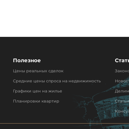
Полезное
Стат
Цены реальных сделок
Закон
Средние цены спроса на недвижимость
Новос
Графики цен на жилье
Делим
Планировки квартир
Стать
Консу