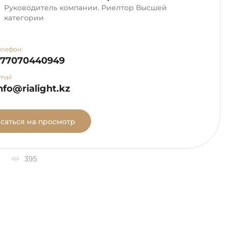
Руководитель компании. Риелтор Высшей
категории
елефон:
+77070440949
mail
nfo@rialight.kz
саться на просмотр
395