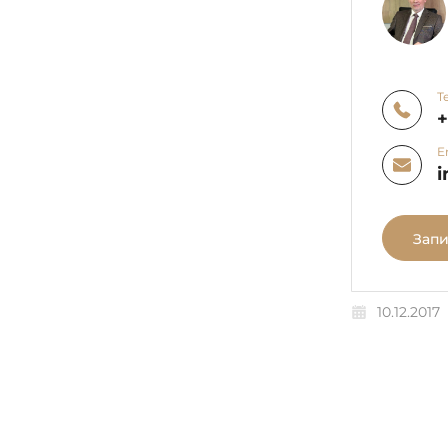
Т
E
i
Запи
10.12.2017