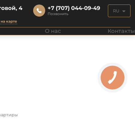
овой, 4
+7 (707) 044-09-49
RU
Позвонить
на карте
О нас
Контакты
вартиры