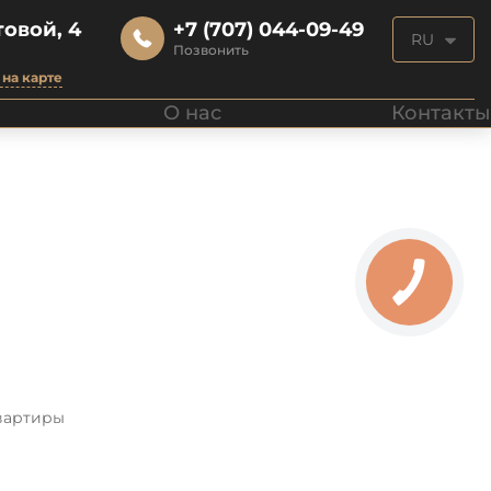
овой, 4
+7 (707) 044-09-49
RU
Позвонить
на карте
О нас
Контакты
вартиры