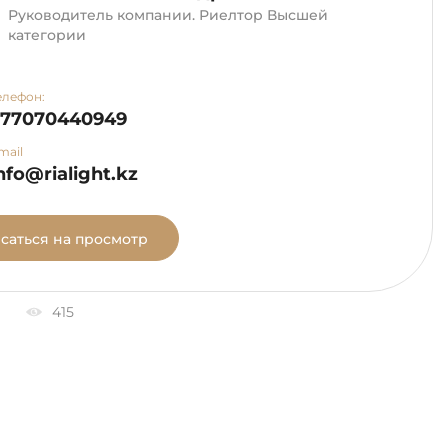
Руководитель компании. Риелтор Высшей
категории
елефон:
+77070440949
mail
nfo@rialight.kz
саться на просмотр
415