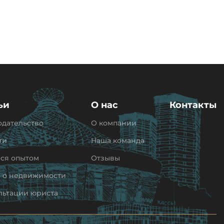
ьи
О нас
Контакты
одательство
О компании
ти
Наша команда
ся опытом
Отзывы
и о недвижимости
льтации юриста