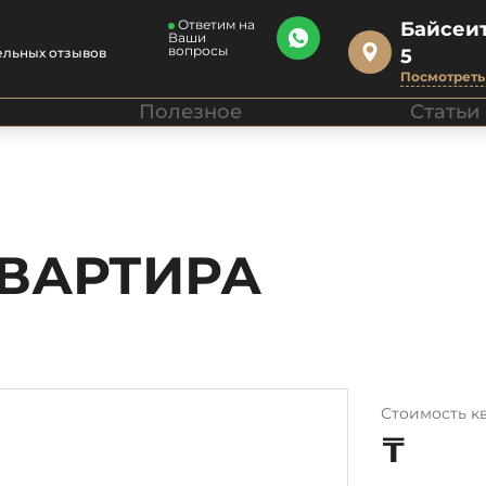
Ответим на
Байсеит
Ваши
вопросы
ельных отзывов
5
Посмотреть 
Полезное
Статьи
КВАРТИРА
Стоимость к
₸