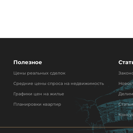
Полезное
Стат
Цены реальных сделок
Закон
Средние цены спроса на недвижимость
Новос
Графики цен на жилье
Делим
Планировки квартир
Стать
Консу