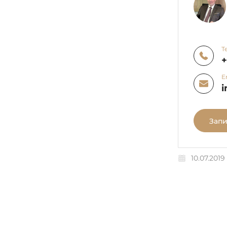
Т
E
i
Запи
10.07.2019