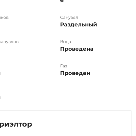
6
лков
Санузел
Раздельный
санузлов
Вода
Проведена
Газ
н
Проведен
н
риэлтор