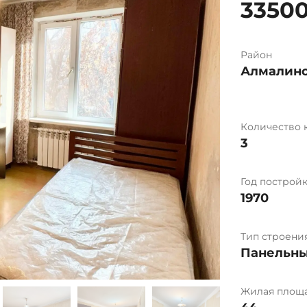
3350
Район
Алмалин
Количество 
3
Год построй
1970
Тип строени
Панельн
Жилая площа