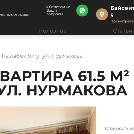
Ответим на
Байсеит
Ваши
вопросы
ельных отзывов
5
Посмотреть 
Полезное
Статьи
. Казыбек би уг.ул. Нурмакова
АРТИРА 61.5 М² 
.УЛ. НУРМАКОВА
Стоимость к