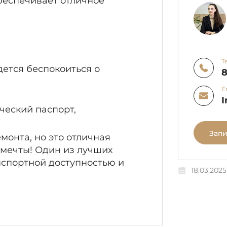
обеспечивает отличное
Т
дется беспокоиться о
8
E
I
ческий паспорт,
Запи
монта, но это отличная
 мечты! Один из лучших
нспортной доступностью и
18.03.2025