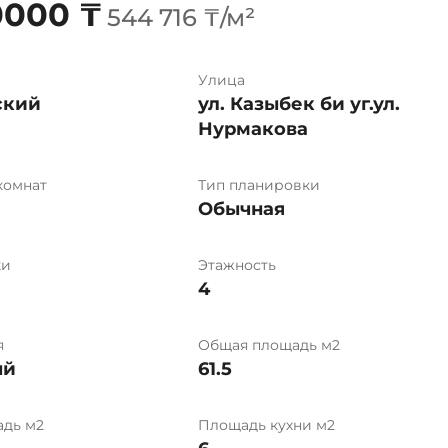
0000 ₸
544 716 ₸/м²
Улица
ский
ул. Казыбек би уг.ул.
Нурмакова
комнат
Тип планировки
Обычная
ки
Этажность
4
я
Общая площадь м2
ый
61.5
дь м2
Площадь кухни м2