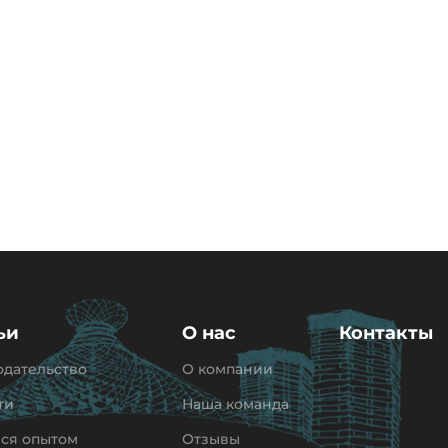
ьи
О нас
Контакты
одательство
О компании
ти
Наша команда
ся опытом
Отзывы