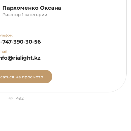
Пархоменко Оксана
Риэлтор 1 категории
елефон:
-747-390-30-56
mail
nfo@rialight.kz
саться на просмотр
492