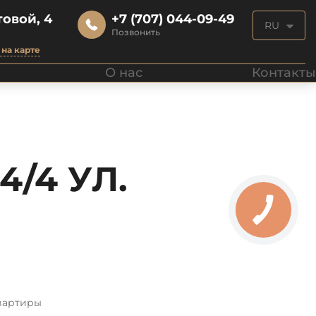
овой, 4
+7 (707) 044-09-49
RU
Позвонить
на карте
О нас
Контакты
4/4 УЛ.
вартиры