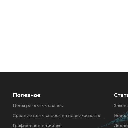
Полезное
Стат
Цены реальных сделок
Закон
Средние цены спроса на недвижимость
Новос
Графики цен на жилье
Делим