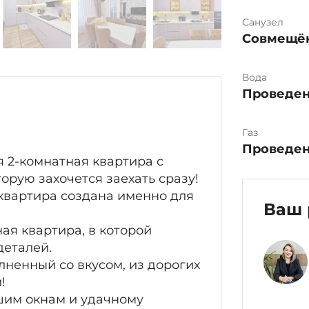
Санузел
Совмещё
Вода
Проведе
Газ
Проведе
 2-комнатная квартира с
рую захочется заехать сразу!
а квартира создана именно для
Ваш 
ая квартира, в которой
деталей.
ненный со вкусом, из дорогих
!
ьшим окнам и удачному