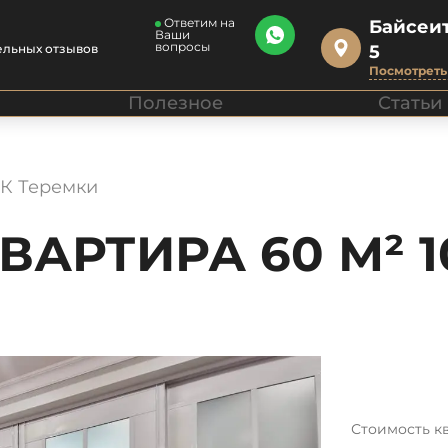
Ответим на
Байсеит
Ваши
вопросы
ельных отзывов
5
Посмотреть 
Полезное
Статьи
ЖК Теремки
АРТИРА 60 М² 1
Стоимость к