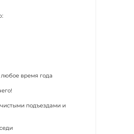
ю:
 любое время года
его!
 чистыми подъездами и
оседи