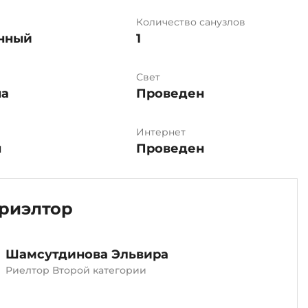
Количество санузлов
нный
1
Свет
на
Проведен
Интернет
н
Проведен
риэлтор
Шамсутдинова Эльвира
Риелтор Второй категории