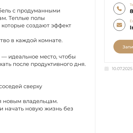
Т
ебель с продуманными
8
ам. Теплые полы
E
 которые создают эффект
I
тво в каждой комнате.
Запи
 — идеальное место, чтобы
хать после продуктивного дня.
10.07.2025
соседей сверху
ся новым владельцам.
и начать новую жизнь без