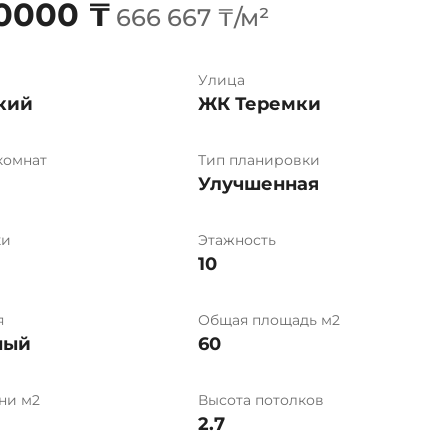
0000 ₸
666 667 ₸/м²
Улица
кий
ЖК Теремки
комнат
Тип планировки
Улучшенная
ки
Этажность
10
я
Общая площадь м2
ный
60
ни м2
Высота потолков
2.7