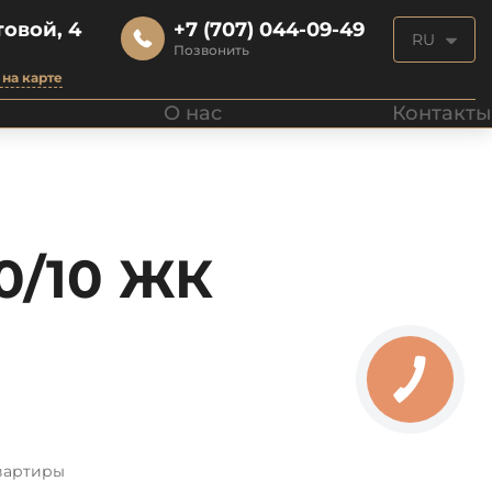
овой, 4
+7 (707) 044-09-49
RU
Позвонить
на карте
О нас
Контакты
0/10 ЖК
вартиры