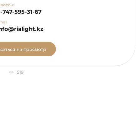
елефон:
-747-595-31-67
mail
nfo@rialight.kz
саться на просмотр
519