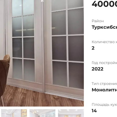
4000
Район
Турксибс
Количество 
2
Год построй
2022
Тип строени
Монолит
Площадь кух
14