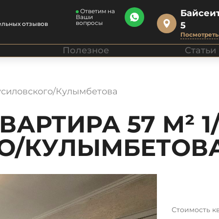
Ответим на
Байсеит
Ваши
вопросы
ельных отзывов
5
Посмотреть 
Полезное
Статьи
русиловского/Кулымбетова
АРТИРА 57 М² 1/
О/КУЛЫМБЕТОВ
Стоимость к