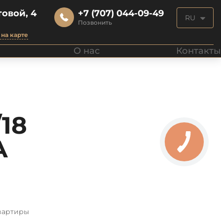
овой, 4
+7 (707) 044-09-49
RU
Позвонить
на карте
О нас
Контакты
18
А
вартиры