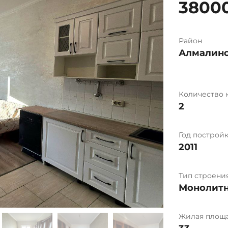
3800
Район
Алмалин
Количество 
2
Год построй
2011
Тип строени
Монолит
Жилая площа