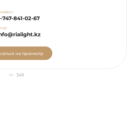
елефон:
-747-841-02-67
mail
nfo@rialight.kz
саться на просмотр
349