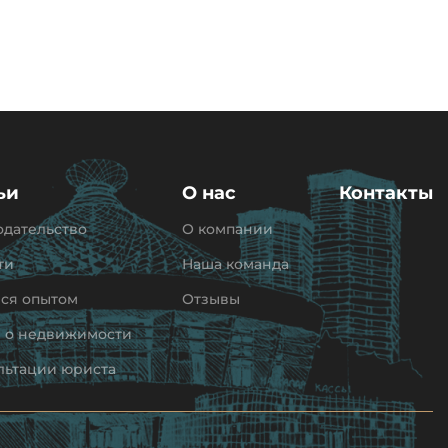
ьи
О нас
Контакты
одательство
О компании
ти
Наша команда
ся опытом
Отзывы
и о недвижимости
льтации юриста