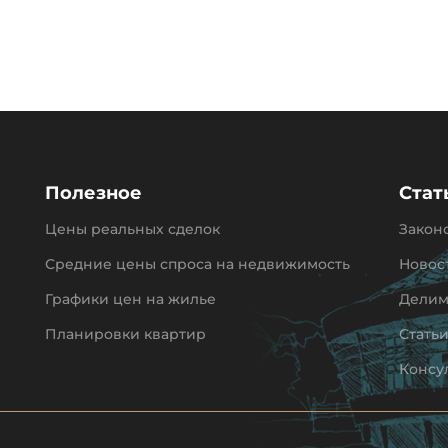
Полезное
Стат
Цены реальных сделок
Закон
Средние цены спроса на недвижимость
Новос
Графики цен на жилье
Делим
Планировки квартир
Стать
Консу