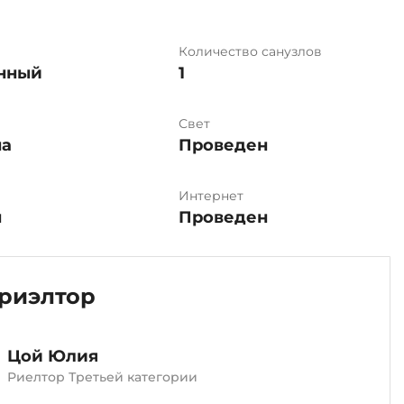
Количество санузлов
нный
1
Свет
на
Проведен
Интернет
н
Проведен
риэлтор
Цой Юлия
Риелтор Третьей категории