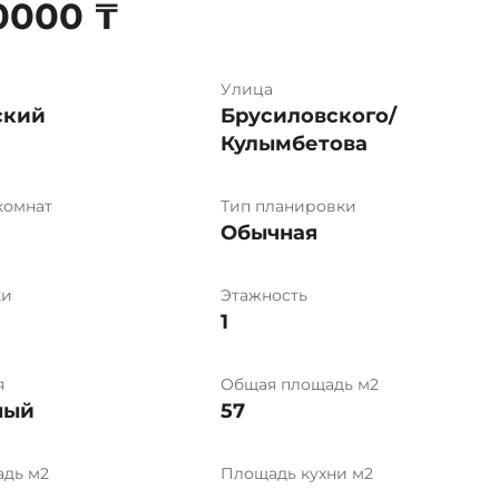
0000 ₸
Улица
ский
Брусиловского/
Кулымбетова
комнат
Тип планировки
Обычная
ки
Этажность
1
я
Общая площадь м2
ный
57
дь м2
Площадь кухни м2