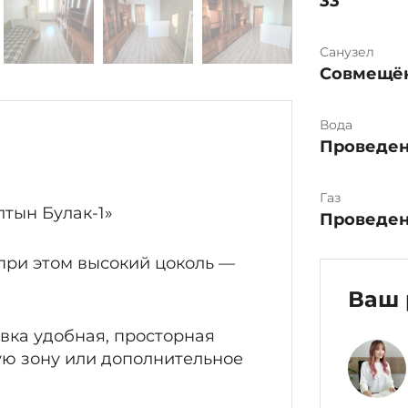
33
Санузел
Совмещё
Вода
Проведе
Газ
лтын Булак-1»
Проведе
при этом высокий цоколь —
Ваш 
вка удобная, просторная
ую зону или дополнительное