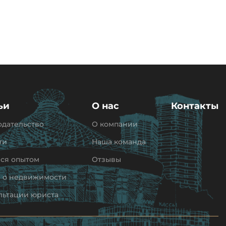
ьи
О нас
Контакты
одательство
О компании
ти
Наша команда
ся опытом
Отзывы
и о недвижимости
льтации юриста