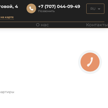
овой, 4
+7 (707) 044-09-49
RU
Позвонить
на карте
О нас
Контакты
вартиры