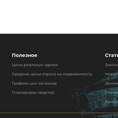
Полезное
Стат
Цены реальных сделок
Закон
Средние цены спроса на недвижимость
Новос
Графики цен на жилье
Делим
Планировки квартир
Стать
Консу