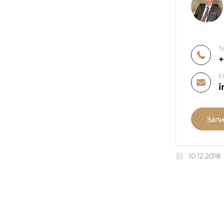
Т
E
i
Запи
10.12.2018