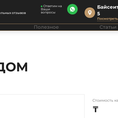
Ответим на
Байсеит
Ваши
вопросы
ельных отзывов
5
Посмотреть 
Полезное
Статьи
ДОМ
Стоимость к
₸