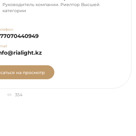
Руководитель компании. Риелтор Высшей
категории
елефон:
+77070440949
mail
nfo@rialight.kz
саться на просмотр
354