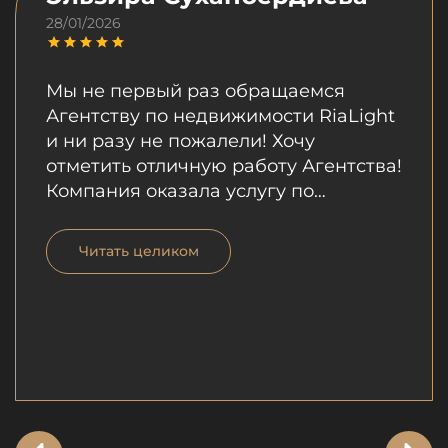
28/01/2026
Мы не первый раз обращаемся
Агентству по недвижимости RiaLight
и ни разу не пожалели! Хочу
отметить отличную работу Агентства!
Компания оказала услугу по
продаже моей квартиры.
Профессионализм сотрудников
Читать целиком
компании, которые были
внимательны, выслушали все мои
пожелания не вызывает сомнений.
Особо хотела бы отметить отличную
работу Шухрата, который за
короткий срок продал мою квартиру.
Его профессионализм, умение
грамотно преподнести информацию