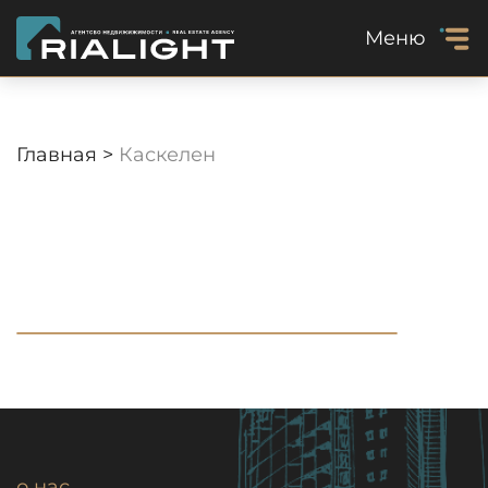
Меню
Главная >
Каскелен
о нас