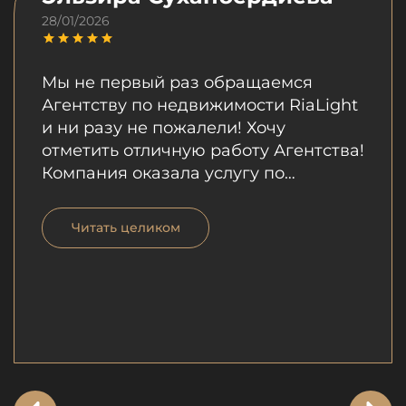
28/01/2026
Мы не первый раз обращаемся
Агентству по недвижимости RiaLight
и ни разу не пожалели! Хочу
отметить отличную работу Агентства!
Компания оказала услугу по
продаже моей квартиры.
Профессионализм сотрудников
Читать целиком
компании, которые были
внимательны, выслушали все мои
пожелания не вызывает сомнений.
Особо хотела бы отметить отличную
работу Шухрата, который за
короткий срок продал мою квартиру.
Его профессионализм, умение
грамотно преподнести информацию