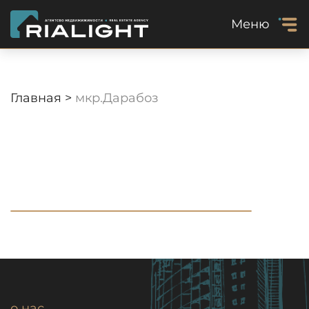
Меню
Главная >
мкр.Дарабоз
о нас