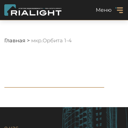
Меню
Главная >
мкр.Орбита 1-4
о нас