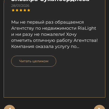
28/01/2026
Мы не первый раз обращаемся
Агентству по недвижимости RiaLight
и ни разу не пожалели! Хочу
отметить отличную работу Агентства!
Компания оказала услугу по
продаже моей квартиры.
Профессионализм сотрудников
Читать целиком
компании, которые были
внимательны, выслушали все мои
пожелания не вызывает сомнений.
Особо хотела бы отметить отличную
работу Шухрата, который за
короткий срок продал мою квартиру.
Его профессионализм, умение
грамотно преподнести информацию