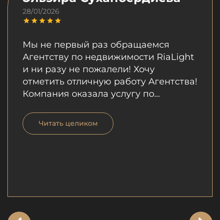
28/01/2026
Мы не первый раз обращаемся
Агентству по недвижимости RiaLight
и ни разу не пожалели! Хочу
отметить отличную работу Агентства!
Компания оказала услугу по
продаже моей квартиры.
Профессионализм сотрудников
Читать целиком
компании, которые были
внимательны, выслушали все мои
пожелания не вызывает сомнений.
Особо хотела бы отметить отличную
работу Шухрата, который за
короткий срок продал мою квартиру.
Его профессионализм, умение
грамотно преподнести информацию