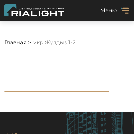
Меню
Главная >
мкр.Жулдыз 1-2
о нас