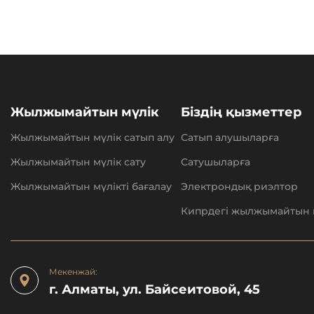
Жылжымайтын мүлік
Біздің қызметтер
Жылжымайтын мүлік сатып алу
Сатып алушыларға
Жылжымайтын мүлік сату
Сатушыларға
Жылжымайтын мүлікті бағалау
Электрондық риэлтор
Кипрдегі жылжымайтын 
Мекенжай:
г. Алматы, ул. Байсеитовой, 45