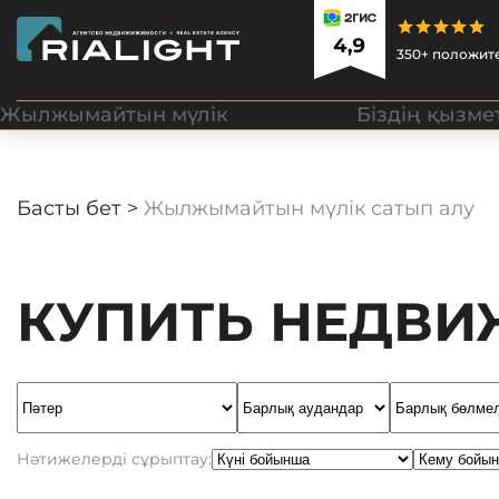
350+ положит
Жылжымайтын мүлік
Біздің қызме
Басты бет >
Жылжымайтын мүлік сатып алу
КУПИТЬ НЕДВ
Нәтижелерді сұрыптау: