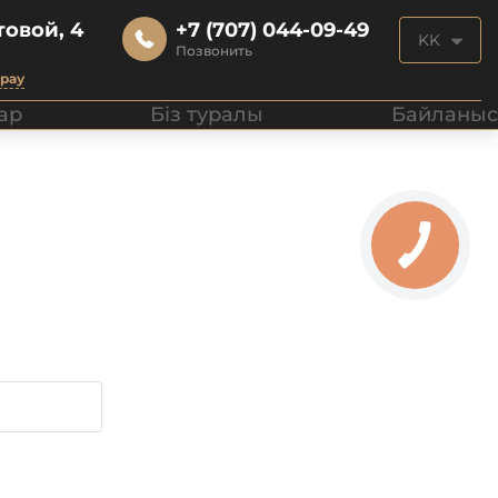
овой, 4
+7 (707) 044-09-49
KK
Позвонить
арау
ар
Біз туралы
Байланыс