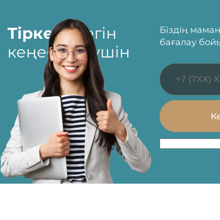
Тіркелу
тегін
Біздің маман
бағалау бой
кеңес алу үшін