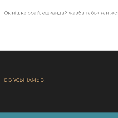
Өкінішке орай, ешқандай жазба табылған жоқ
БІЗ ҰСЫНАМЫЗ