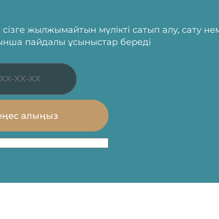
 сізге жылжымайтын мүлікті сатып алу, сату не
ынша пайдалы ұсыныстар береді