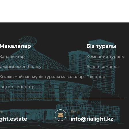
Мақалалар
Біз туралы
Жаңалықтар
Компания туралы
Тәжірибемен бөлісу
Біздің команда
Жылжымайтын мүлік туралы мақалалар
Пікірлер
Заңгер кеңестері
m:
Email
ight.estate
info@rialight.kz