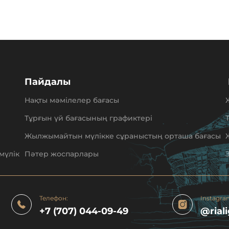
Пайдалы
Нақты мәмілелер бағасы
Тұрғын үй бағасының графиктері
Жылжымайтын мүлікке сұраныстың орташа бағасы
мүлік
Пәтер жоспарлары
Телефон:
Instagra
+7 (707) 044-09-49
@rial