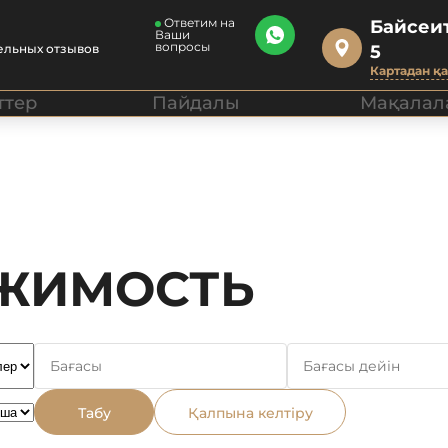
Ответим на
Байсеит
Ваши
вопросы
ельных отзывов
5
Картадан қ
ттер
Пайдалы
Мақалал
ИЖИМОСТЬ
Табу
Қалпына келтіру