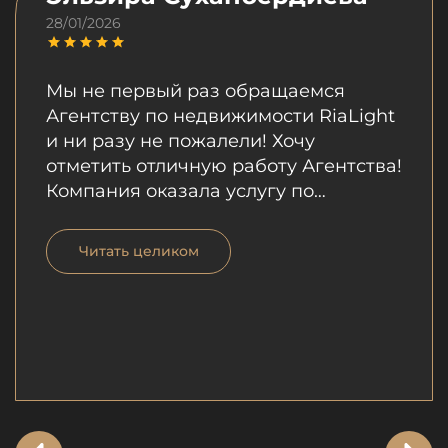
28/01/2026
Мы не первый раз обращаемся
Агентству по недвижимости RiaLight
и ни разу не пожалели! Хочу
отметить отличную работу Агентства!
Компания оказала услугу по
продаже моей квартиры.
Профессионализм сотрудников
Читать целиком
компании, которые были
внимательны, выслушали все мои
пожелания не вызывает сомнений.
Особо хотела бы отметить отличную
работу Шухрата, который за
короткий срок продал мою квартиру.
Его профессионализм, умение
грамотно преподнести информацию