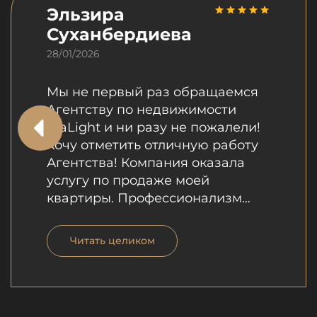
Эльзира
Суханбердиева
28/01/2026
Мы не первый раз обращаемся
Агентству по недвижимости
RiaLight и ни разу не пожалели!
Хочу отметить отличную работу
Агентства! Компания оказала
услугу по продаже моей
квартиры. Профессионализм
сотрудников компании, которые
были внимательны, выслушали
Читать целиком
все мои пожелания не вызывает
сомнений. Особо хотела бы
отметить отличную работу
Шухрата, который за короткий