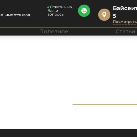
Ответим на
Байсеит
Ваши
вопросы
ельных отзывов
5
Посмотреть 
Полезное
Статьи