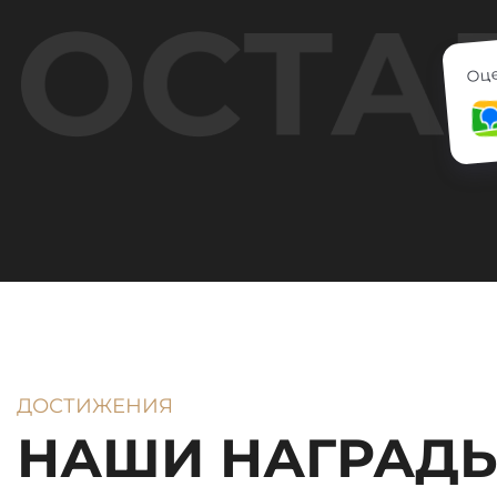
срок продал мою квартиру. Его
профессионализм, умение
грамотно преподнести
Оце
информацию покупателям,
четкость в работе дали свои
результаты. Было приятно с ним
общаться, обращаться по
интересующим вопросам.
Спасибо Шухрату, желаю
здоровья и благополучия!
Большое спасибо Агентству!
Желаю процветания!
Однозначно рекомендую!
ДОСТИЖЕНИЯ
НАШИ НАГРАД