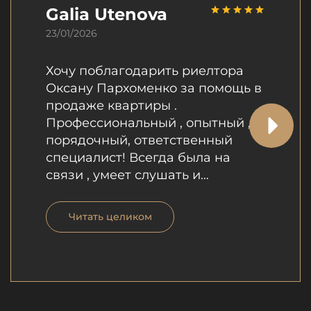
Galia Utenova
23/01/2026
Хочу поблагодарить риелтора
Оксану Пархоменко за помощь в
продаже квартиры .
Профессиональный , опытный ,
порядочный, ответственный
специалист! Всегда была на
связи , умеет слушать и
учитывать пожелания !! Очень ей
благодарны 😍. Кто хочет купить
Читать целиком
или продать недвижимость всем
рекомендуем ее !! Оксане желаю
выгодных сделок , адекватных
клиентов , роста и процветания !!